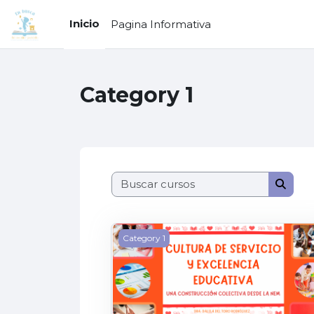
Saltar al contenido principal
Inicio
Pagina Informativa
Category 1
Buscar c
Busca
Cultura de Servicio y Excelencia Edu
Category 1