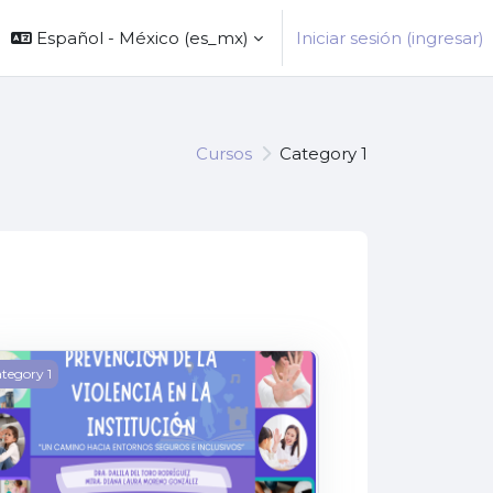
Español - México ‎(es_mx)‎
Iniciar sesión (ingresar)
Cursos
Category 1
IA PROFESIONAL
EVENCION DE LA VIOLENCIA EN LA INSTITUCION
tegory 1