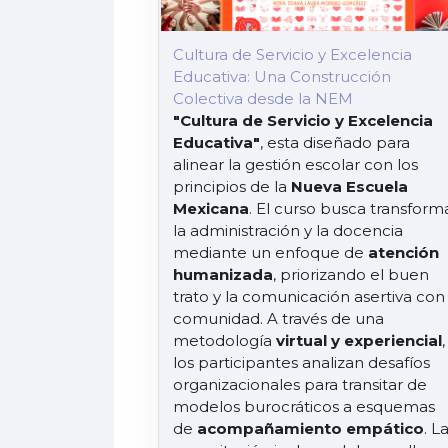
Cultura de Servicio y Excelencia
Educativa: Una Construcción
Colectiva desde la NEM
"Cultura de Servicio y Excelencia
Educativa"
, esta diseñado para
alinear la gestión escolar con los
principios de la
Nueva Escuela
Mexicana
. El curso busca transform
la administración y la docencia
mediante un enfoque de
atención
humanizada
, priorizando el buen
trato y la comunicación asertiva con 
comunidad. A través de una
metodología
virtual y experiencial
,
los participantes analizan desafíos
organizacionales para transitar de
modelos burocráticos a esquemas
de
acompañamiento empático
. L