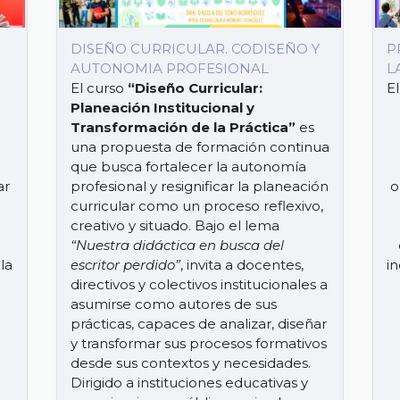
DISEÑO CURRICULAR. CODISEÑO Y
P
AUTONOMIA PROFESIONAL
L
El curso
“Diseño Curricular:
El
Planeación Institucional y
Transformación de la Práctica”
es
una propuesta de formación continua
que busca fortalecer la autonomía
ar
profesional y resignificar la planeación
o
curricular como un proceso reflexivo,
creativo y situado. Bajo el lema
“Nuestra didáctica en busca del
la
escritor perdido”
, invita a docentes,
in
directivos y colectivos institucionales a
asumirse como autores de sus
prácticas, capaces de analizar, diseñar
y transformar sus procesos formativos
desde sus contextos y necesidades.
a
Dirigido a instituciones educativas y