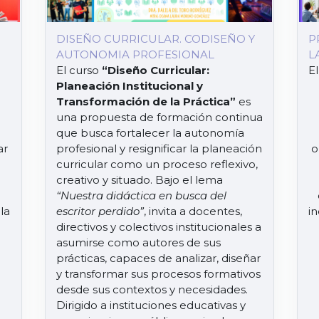
DISEÑO CURRICULAR. CODISEÑO Y
P
AUTONOMIA PROFESIONAL
L
El curso
“Diseño Curricular:
El
Planeación Institucional y
Transformación de la Práctica”
es
una propuesta de formación continua
que busca fortalecer la autonomía
ar
profesional y resignificar la planeación
o
curricular como un proceso reflexivo,
creativo y situado. Bajo el lema
“Nuestra didáctica en busca del
la
escritor perdido”
, invita a docentes,
in
directivos y colectivos institucionales a
asumirse como autores de sus
prácticas, capaces de analizar, diseñar
y transformar sus procesos formativos
desde sus contextos y necesidades.
a
Dirigido a instituciones educativas y