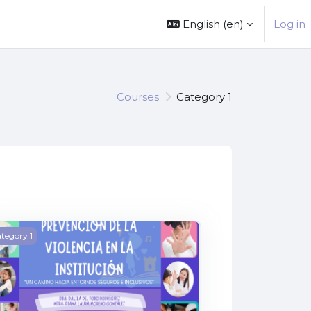
English ‎(en)‎
Log in
Courses
Category 1
IA PROFESIONAL
EVENCION DE LA VIOLENCIA EN LA INSTITUCION
tegory 1