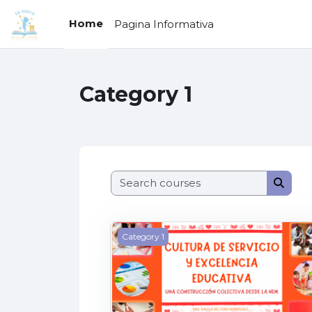
Skip to main content
Home
Pagina Informativa
Category 1
Search 
Searc
Cultura de Servicio y Excelencia Edu
Category 1