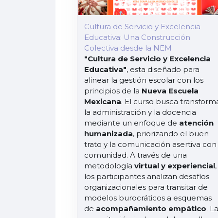
Cultura de Servicio y Excelencia
Educativa: Una Construcción
Colectiva desde la NEM
"Cultura de Servicio y Excelencia
Educativa"
, esta diseñado para
alinear la gestión escolar con los
principios de la
Nueva Escuela
Mexicana
. El curso busca transform
la administración y la docencia
mediante un enfoque de
atención
humanizada
, priorizando el buen
trato y la comunicación asertiva con 
comunidad. A través de una
metodología
virtual y experiencial
,
los participantes analizan desafíos
organizacionales para transitar de
modelos burocráticos a esquemas
de
acompañamiento empático
. L